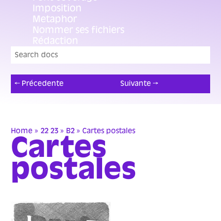
Imposition
Metaphor
Nommer ses fichiers
Rédaction
← Précedente
Suivante →
Home
»
22 23 »
B2 »
Cartes postales
Cartes
postales