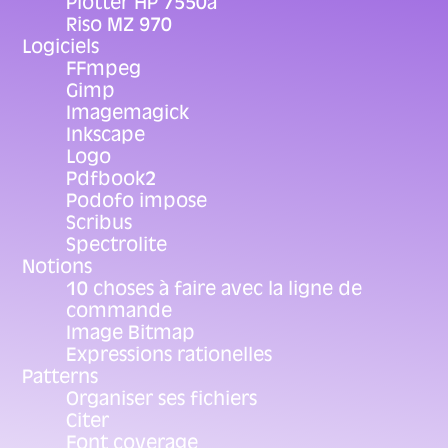
Plotter HP 7550a
Riso MZ 970
Logiciels
FFmpeg
Gimp
Imagemagick
Inkscape
Logo
Pdfbook2
Podofo impose
Scribus
Spectrolite
Notions
10 choses à faire avec la ligne de
commande
Image Bitmap
Expressions rationelles
Patterns
Organiser ses fichiers
Citer
Font coverage